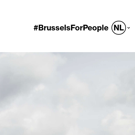
#BrusselsForPeople
NL