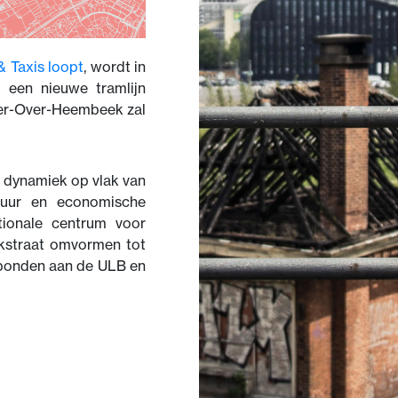
& Taxis loopt
, wordt in
 een nieuwe tramlijn
eder-Over-Heembeek zal
t dynamiek op vlak van
ctuur en economische
tionale centrum voor
ekstraat omvormen tot
bonden aan de ULB en