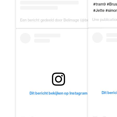
#tram9 #Bruss
#Jette #simon
Une publicati
Een bericht gedeeld door Belimage (@belimage.capture)
Dit beri
Dit bericht bekijken op Instagram