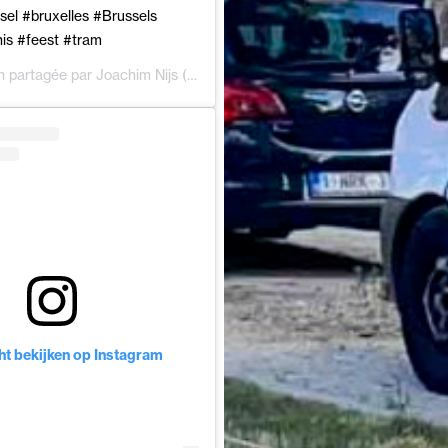
el #bruxelles #Brussels
is #feest #tram
on partagée par
Joachim Nijs
(@joachimns) le
1 Sept. 2018 à 8 :12 PDT
cht bekijken op Instagram