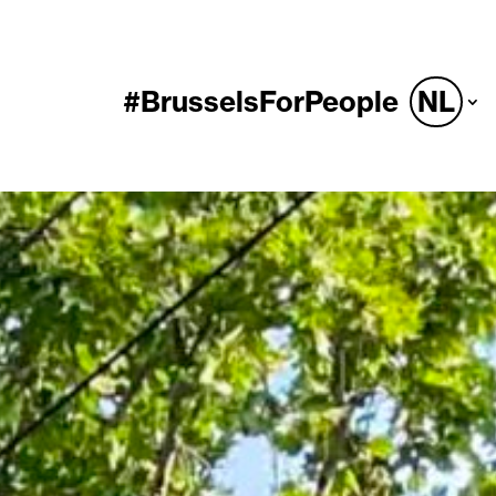
#BrusselsForPeople
NL