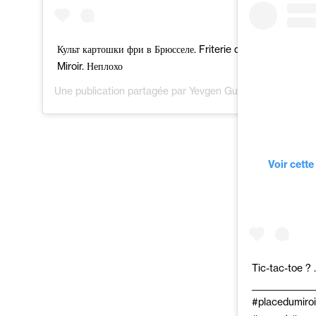
Культ картошки фри в Брюсселе. Friterie du
Miroir. Неплохо
Une publication partagée par
Yevgen Gusovskyy
(@ygusfo
Voir cette
Tic-tac-toe ? .
_______________
#placedumiroi