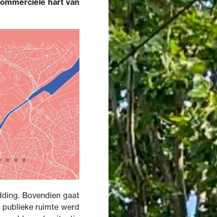
 commerciële hart van
edding. Bovendien gaat
e publieke ruimte werd