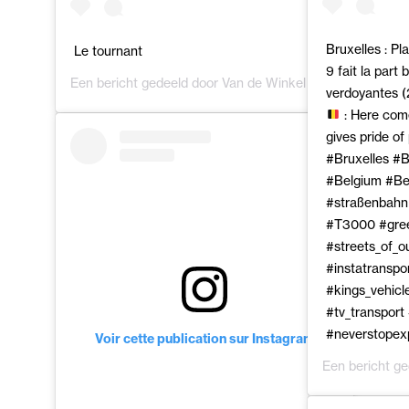
Bruxelles : Pl
Le tournant
9 fait la part 
Een bericht gedeeld door
Van de Winkel Aurore
(@brusse
verdoyantes (
: Here come
gives pride of
#Bruxelles #
#Belgium #Be
#straßenbahn
#T3000 #green
#streets_of_o
#instatranspo
#kings_vehicl
#tv_transport
#neverstopexp
Voir cette publication sur Instagram
Een bericht g