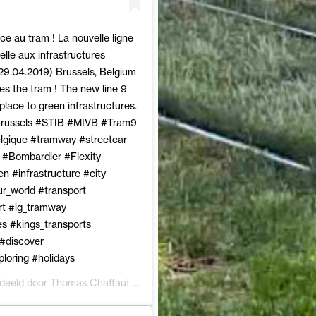
ace au tram ! La nouvelle ligne
belle aux infrastructures
lsurbanlegends) op
31 Jul 2019 om 12:03 (PDT)
29.04.2019) Brussels, Belgium
s the tram ! The new line 9
 place to green infrastructures.
Brussels #STIB #MIVB #Tram9
lgique #tramway #streetcar
 #Bombardier #Flexity
 #infrastructure #city
ur_world #transport
rt #ig_tramway
es #kings_transports
 #discover
loring #holidays
edeeld door
Thomas Chaffaut
(@thomas_chaffaut) op
13 Mei 2019 om