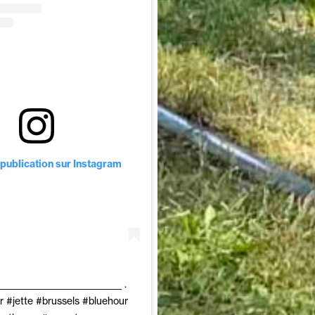
od) le
23 Oct. 2018 à 6 :14 PDT
 publication sur Instagram
_____________________________ .
r #jette #brussels #bluehour