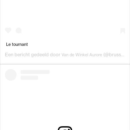
Le tournant
Een bericht gedeeld door
(@brusselsurbanlegends) op
Van de Winkel Aurore