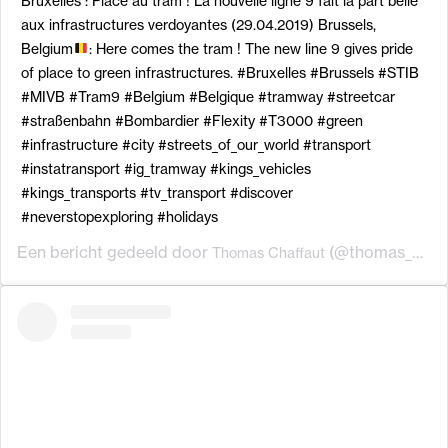
Bruxelles : Place au tram ! La nouvelle ligne 9 fait la part belle
aux infrastructures verdoyantes (29.04.2019) Brussels,
Belgium
: Here comes the tram ! The new line 9 gives pride
of place to green infrastructures. #Bruxelles #Brussels #STIB
#MIVB #Tram9 #Belgium #Belgique #tramway #streetcar
#straßenbahn #Bombardier #Flexity #T3000 #green
#infrastructure #city #streets_of_our_world #transport
#instatransport #ig_tramway #kings_vehicles
#kings_transports #tv_transport #discover
#neverstopexploring #holidays
Een bericht gedeeld door
(@thomas_chaffaut) op
Thomas Chaffaut