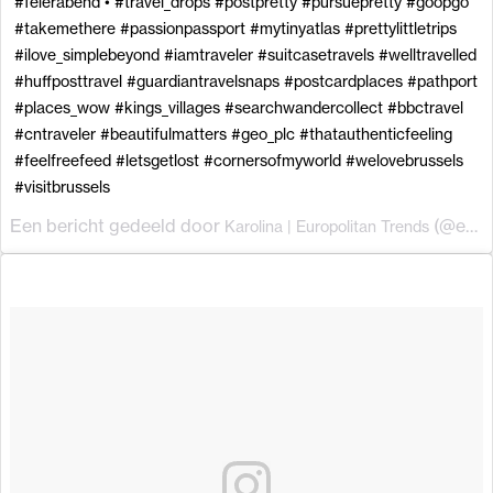
#feierabend • #travel_drops #postpretty #pursuepretty #goopgo
#takemethere #passionpassport #mytinyatlas #prettylittletrips
#ilove_simplebeyond #iamtraveler #suitcasetravels #welltravelled
#huffposttravel #guardiantravelsnaps #postcardplaces #pathport
#places_wow #kings_villages #searchwandercollect #bbctravel
#cntraveler #beautifulmatters #geo_plc #thatauthenticfeeling
#feelfreefeed #letsgetlost #cornersofmyworld #welovebrussels
#visitbrussels
Een bericht gedeeld door
(@europolitans) op
Karolina | Europolitan Trends