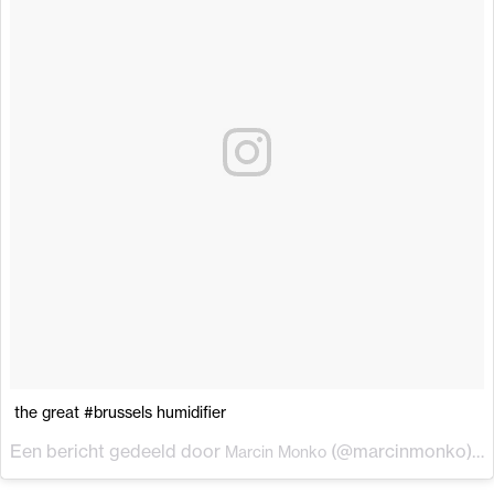
the great #brussels humidifier
Een bericht gedeeld door
(@marcinmonko) op
Marcin Monko