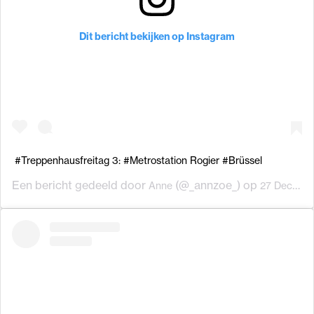
Dit bericht bekijken op Instagram
#Treppenhausfreitag 3: #Metrostation Rogier #Brüssel
Een bericht gedeeld door
(@_annzoe_) op
Anne
27 Dec 2019 om 7:23 (PST)