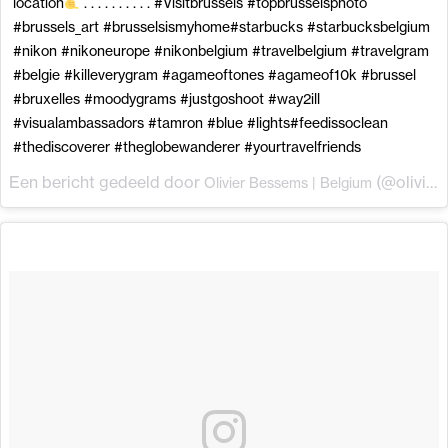
location
. . . . . . . . . . #Visitbrussels #topbrusselsphoto
#brussels_art #brusselsismyhome#starbucks #starbucksbelgium
#nikon #nikoneurope #nikonbelgium #travelbelgium #travelgram
#belgie #killeverygram #agameoftones #agameof10k #brussel
#bruxelles #moodygrams #justgoshoot #way2ill
#visualambassadors #tamron #blue #lights#feedissoclean
#thediscoverer #theglobewanderer #yourtravelfriends
Een bericht gedeeld door
(@olivierbessems) op
Olivier Bessems | Belgium