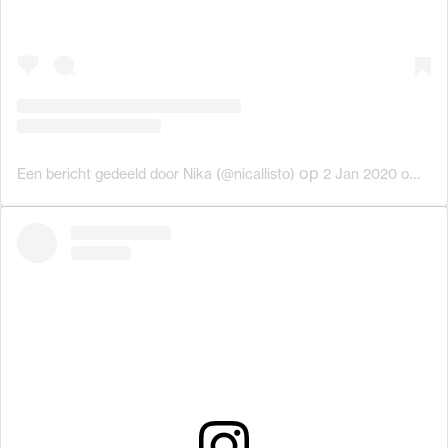
op
Een bericht gedeeld door Nika (@nicallisto)
2 Jan 2020 om 6:38 (PST)