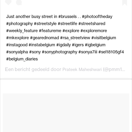
Just another busy street in #brussels . . #photooftheday
#photography #streetstyle #streetlife #streetshared
#weekly_feature #featureme #explore #exploremore
#mkexplore #gearednomad #rsa_streetview #visitbelgium
#instagood #instabelgium #igdaily #igers #igbelgium
#sonyalpha #sony #sonyphotography #sonya7iii #sel18105gf4
#belgium_diaries
Een bericht gedeeld door
(@pmm143) op
Prateek Maheshwari