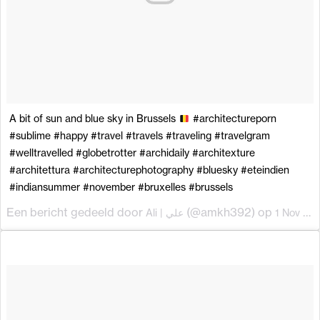
A bit of sun and blue sky in Brussels
#architectureporn
#sublime #happy #travel #travels #traveling #travelgram
#welltravelled #globetrotter #archidaily #architexture
#architettura #architecturephotography #bluesky #eteindien
#indiansummer #november #bruxelles #brussels
Een bericht gedeeld door
(@amkh392) op
Ali | علي
1 Nov 2017 om 6:34 (PDT)