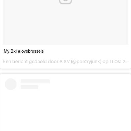
My Bxl #lovebrussels
Een bericht gedeeld door
(@poetryjunk) op
B S.V
11 Okt 2017 om 12:26 (PDT)