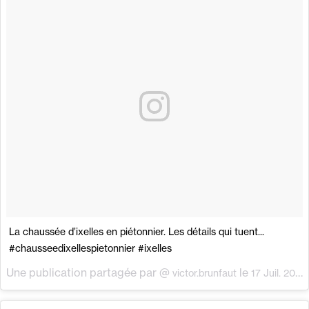
La chaussée d’ixelles en piétonnier. Les détails qui tuent...
#chausseedixellespietonnier #ixelles
Une publication partagée par @
le
victor.brunfaut
17 Juil. 2018 à 7 :19 PDT