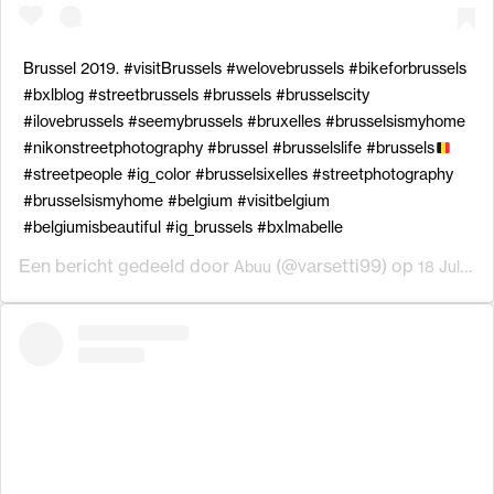
Brussel 2019. #visitBrussels #welovebrussels #bikeforbrussels
#bxlblog #streetbrussels #brussels #brusselscity
#ilovebrussels #seemybrussels #bruxelles #brusselsismyhome
#nikonstreetphotography #brussel #brusselslife #brussels
#streetpeople #ig_color #brusselsixelles #streetphotography
#brusselsismyhome #belgium #visitbelgium
#belgiumisbeautiful #ig_brussels #bxlmabelle
Een bericht gedeeld door
(@varsetti99) op
Abuu
18 Jul 2019 om 2:56 (PDT)