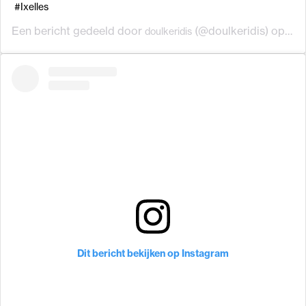
#Ixelles
Een bericht gedeeld door
(@doulkeridis) op
doulkeridis
21 
Dit bericht bekijken op Instagram