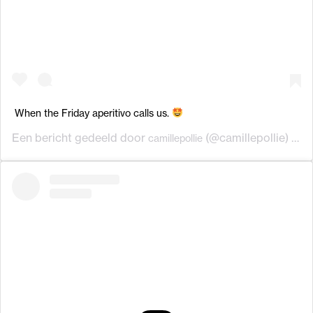
When the Friday aperitivo calls us.
Een bericht gedeeld door
(@camillepollie) op
camillepollie