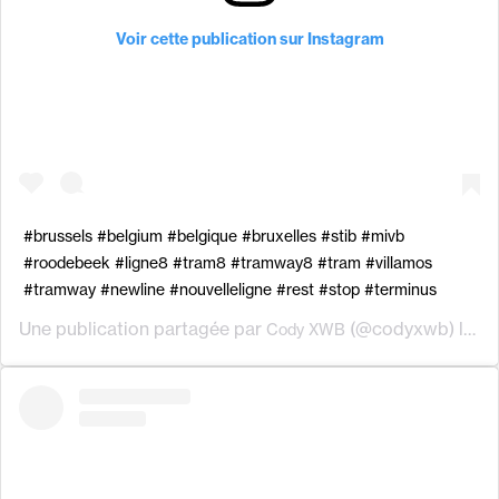
Voir cette publication sur Instagram
#brussels #belgium #belgique #bruxelles #stib #mivb
#roodebeek #ligne8 #tram8 #tramway8 #tram #villamos
#tramway #newline #nouvelleligne #rest #stop #terminus
Une publication partagée par
(@codyxwb) le
Cody XWB
30