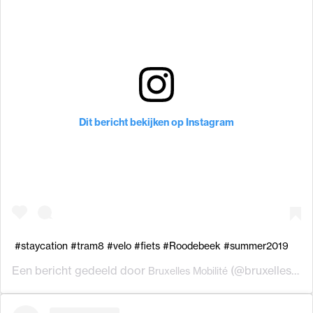
Dit bericht bekijken op Instagram
#staycation #tram8 #velo #fiets #Roodebeek #summer2019
Een bericht gedeeld door
(@bruxellesmobilite) op
Bruxelles Mobilité