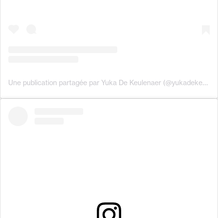
Une publication partagée par Yuka De Keulenaer (@yukadekeulenaer)