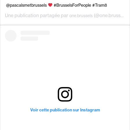
@pascalsmetbrussels
#BrusselsForPeople #Tram8
Une publication partagée par
(@one.brussels) le
one.brussels
Voir cette publication sur Instagram