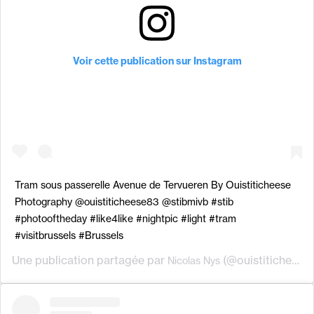
Voir cette publication sur Instagram
Tram sous passerelle Avenue de Tervueren By Ouistiticheese
Photography @ouistiticheese83 @stibmivb #stib
#photooftheday #like4like #nightpic #light #tram
#visitbrussels #Brussels
Une publication partagée par
(@ouistiticheese83) le
Nicolas Nys