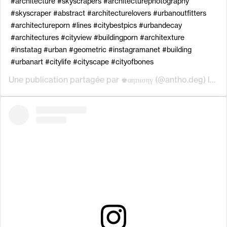
#architecture #skyscrapers #architecturephotography
#skyscraper #abstract #architecturelovers #urbanoutfitters
#architectureporn #lines #citybestpics #urbandecay
#architectures #cityview #buildingporn #architexture
#instatag #urban #geometric #instagramanet #building
#urbanart #citylife #cityscape #cityofbones
Une publication partagée par
(@antho.deg) le
♚αηтнσηү
31 