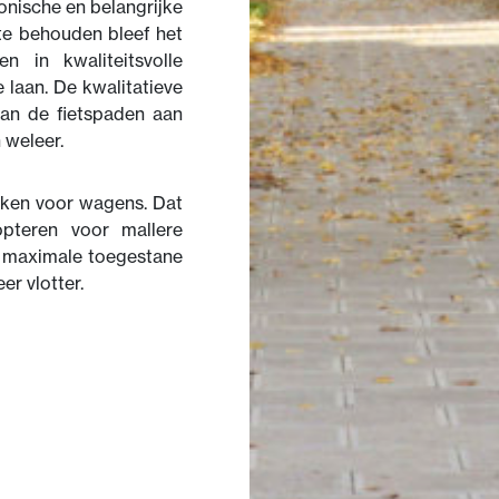
onische en belangrijke
te behouden bleef het
n in kwaliteitsvolle
 laan. De kwalitatieve
van de fietspaden aan
 weleer.
roken voor wagens. Dat
opteren voor mallere
e maximale toegestane
er vlotter.