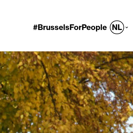
#BrusselsForPeople
NL