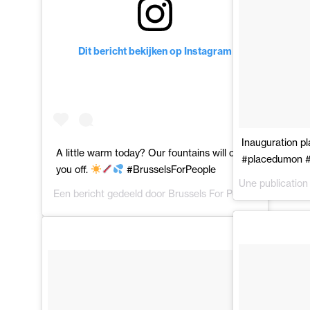
Dit bericht bekijken op Instagram
Inauguration p
A little warm today? Our fountains will cool
#placedumon #
you off.
#BrusselsForPeople
Une publication
Een bericht gedeeld door
Brussels For People
(@brussels