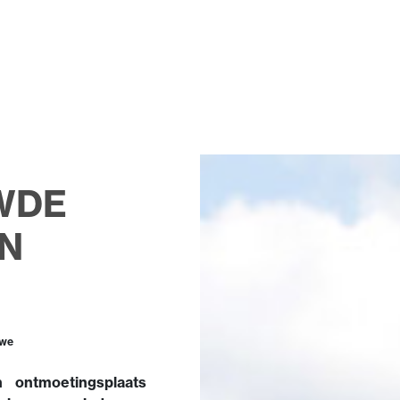
WDE
N
uwe
ontmoetingsplaats