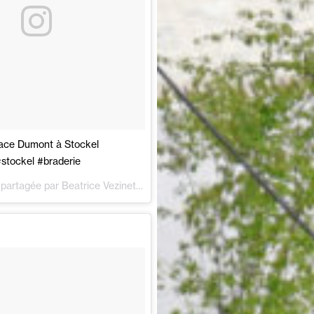
lace Dumont à Stockel
stockel #braderie
 partagée par
Beatrice Vezinet
(@beavezinet) le
3 Juin 2018 à 5 :34 
forpeople) op
26 Jul 2018 om 12:18 (PDT)