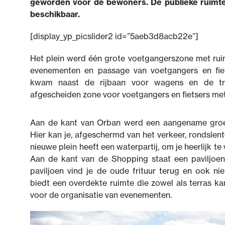
geworden voor de bewoners. De publieke ruimte
beschikbaar.
[display_yp_picslider2 id=”5aeb3d8acb22e”]
Het plein werd één grote voetgangerszone met rui
evenementen en passage van voetgangers en fiet
kwam naast de rijbaan voor wagens en de t
afgescheiden zone voor voetgangers en fietsers met
Aan de kant van Orban werd een aangename groe
Hier kan je, afgeschermd van het verkeer, rondslen
nieuwe plein heeft een waterpartij, om je heerlijk te 
Aan de kant van de Shopping staat een paviljoen m
paviljoen vind je de oude frituur terug en ook ni
biedt een overdekte ruimte die zowel als terras k
voor de organisatie van evenementen.