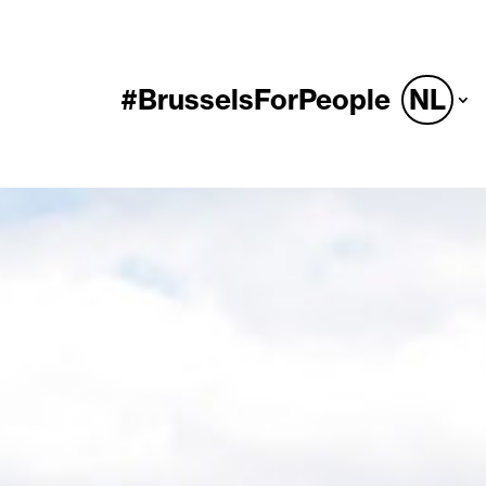
#BrusselsForPeople
NL