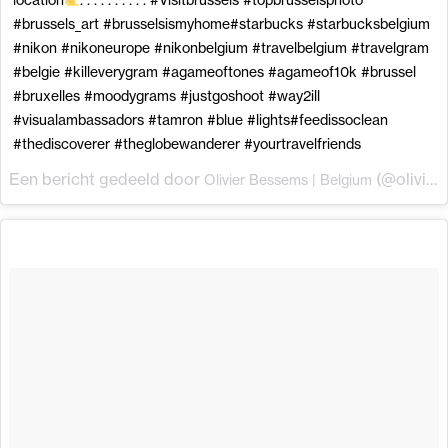
location
. . . . . . . . . . #Visitbrussels #topbrusselsphoto
#brussels_art #brusselsismyhome#starbucks #starbucksbelgium
#nikon #nikoneurope #nikonbelgium #travelbelgium #travelgram
#belgie #killeverygram #agameoftones #agameof10k #brussel
#bruxelles #moodygrams #justgoshoot #way2ill
#visualambassadors #tamron #blue #lights#feedissoclean
#thediscoverer #theglobewanderer #yourtravelfriends
Een bericht gedeeld door
(@olivierbessems) op
Olivier Bessems | Belgium