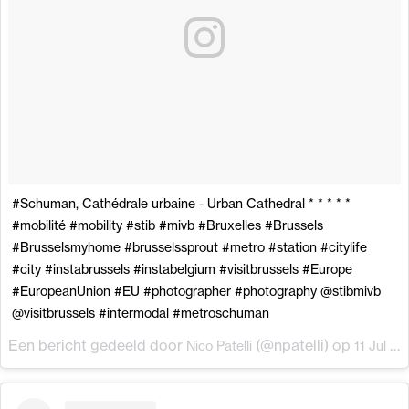
#Schuman, Cathédrale urbaine - Urban Cathedral * * * * *
#mobilité #mobility #stib #mivb #Bruxelles #Brussels
#Brusselsmyhome #brusselssprout #metro #station #citylife
#city #instabrussels #instabelgium #visitbrussels #Europe
#EuropeanUnion #EU #photographer #photography @stibmivb
@visitbrussels #intermodal #metroschuman
Een bericht gedeeld door
(@npatelli) op
Nico Patelli
11 Jul 2017 om 11:52 (PDT)