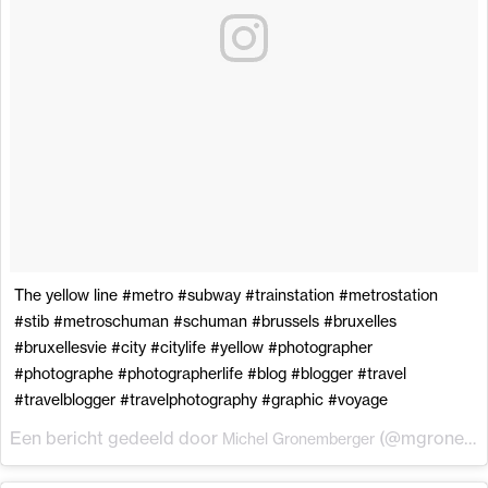
The yellow line #metro #subway #trainstation #metrostation
#stib #metroschuman #schuman #brussels #bruxelles
#bruxellesvie #city #citylife #yellow #photographer
#photographe #photographerlife #blog #blogger #travel
#travelblogger #travelphotography #graphic #voyage
Een bericht gedeeld door
(@mgronemberger) op
Michel Gronemberger