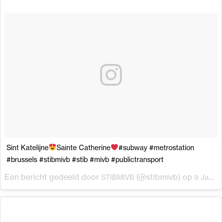
Sint Katelijne
Sainte Catherine
#subway #metrostation
#brussels #stibmivb #stib #mivb #publictransport
Een bericht gedeeld door
(@stibmivb) op
STIBMIVB
9 Jan 2018 om 6:42 (PST)