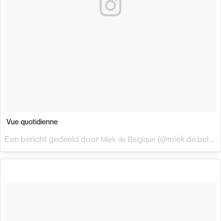
Vue quotidienne
Een bericht gedeeld door
(@miek.de.belgique) op
Miek de Belgique