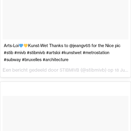
Arts-Loi
Kunst-Wet Thanks to @jeangv65 for the Nice pic
#stib #mivb #stibmivb #artsloi #kunstwet #metrostation
#subway #bruxelles #architecture
Een bericht gedeeld door
(@stibmivb) op
STIBMIVB
18 Jul 2017 om 1:48 (PDT)