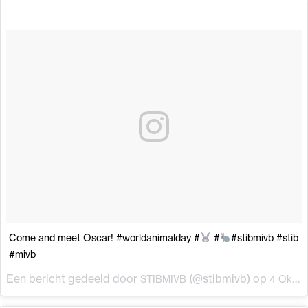
Come and meet Oscar! #worldanimalday #
#
#stibmivb #stib
#mivb
Een bericht gedeeld door
(@stibmivb) op
STIBMIVB
4 Okt 2017 om 5:31 (PDT)