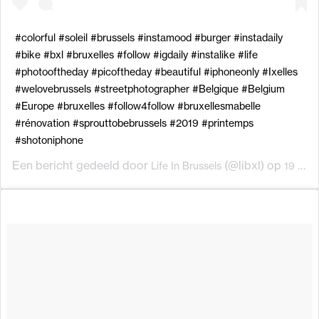
#colorful #soleil #brussels #instamood #burger #instadaily
#bike #bxl #bruxelles #follow #igdaily #instalike #life
#photooftheday #picoftheday #beautiful #iphoneonly #Ixelles
#welovebrussels #streetphotographer #Belgique #Belgium
#Europe #bruxelles #follow4follow #bruxellesmabelle
#rénovation #sprouttobebrussels #2019 #printemps
#shotoniphone
Een bericht gedeeld door
(@libxl) op
Life In Brussels
19 Mei 2019 om 10:55 (PDT)