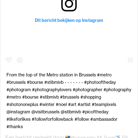
Dit bericht bekijken op Instagram
From the top of the Metro station in Brussels #metro
#brussels #bourse #stibmivb - - - - - - - #photooftheday
#photogram #photographylovers #photographer #photography
#metro #bourse #stibmivb #brussels #shopping
#shotononeplus #winter #noel #art #artist #teampixels
@instagram @visitbrussels @stibmivb #picoftheday
#likeforlikes #followforfollowback #follow #ambassador
#thanks
Een bericht gedeeld door
(@xmegapixels) op
Photography && Travel