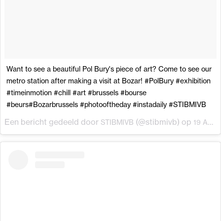
Want to see a beautiful Pol Bury's piece of art? Come to see our
metro station after making a visit at Bozar! #PolBury #exhibition
#timeinmotion #chill #art #brussels #bourse
#beurs#Bozarbrussels #photooftheday #instadaily #STIBMIVB
Een bericht gedeeld door
(@stibmivb) op
STIBMIVB
19 Apr 2017 om 12:34 (PDT)