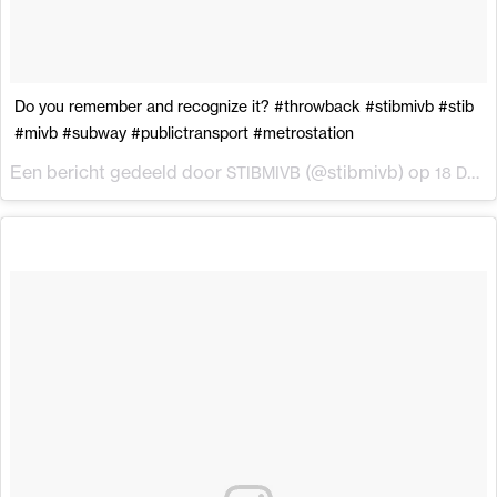
Do you remember and recognize it? #throwback #stibmivb #stib
#mivb #subway #publictransport #metrostation
Een bericht gedeeld door
(@stibmivb) op
STIBMIVB
18 Dec 2017 om 4:37 (PST)