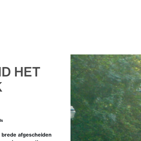
ND HET
K
ls
n brede afgescheiden